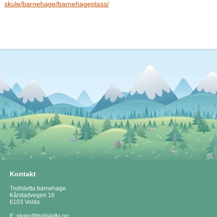
skule/barnehage/barnehageplass/
Kontakt
Trollsletta barnehage
Kårstadvegen 16
6103 Volda
E:
styrer@trollsletta.no